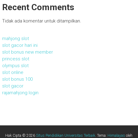
Recent Comments
Tidak ada komentar untuk ditampilkan.
mahjong slot
slot gacor hari ini
slot bonus new member
princess slot
olympus slot
slot online
slot bonus 100
slot gacor
rajamahjong login
Hak Cipta © 2026
Situs Pendidikan Universitas Terbaik
. Tema:
Himalayas
oleh