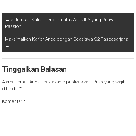
←
5 Jurusan Kuliah Terbaik untuk Anak IPA yang Punya
Passion
Maksimalkan Karier Anda dengan Beasiswa S2 Pascasarjana
→
Tinggalkan Balasan
Alamat email Anda tidak akan dipublikasikan.
Ruas yang wajib
ditandai
*
Komentar
*