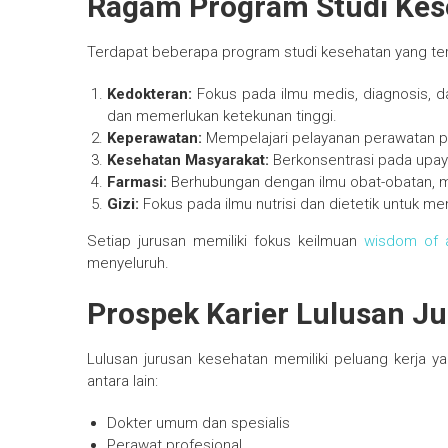
Ragam Program Studi Kese
Terdapat beberapa program studi kesehatan yang terse
Kedokteran:
Fokus pada ilmu medis, diagnosis, da
dan memerlukan ketekunan tinggi.
Keperawatan:
Mempelajari pelayanan perawatan pas
Kesehatan Masyarakat:
Berkonsentrasi pada upaya
Farmasi:
Berhubungan dengan ilmu obat-obatan, mula
Gizi:
Fokus pada ilmu nutrisi dan dietetik untuk m
Setiap jurusan memiliki fokus keilmuan
wisdom of 
menyeluruh.
Prospek Karier Lulusan J
Lulusan jurusan kesehatan memiliki peluang kerja y
antara lain:
Dokter umum dan spesialis
Perawat profesional