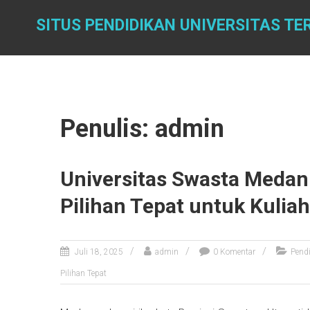
Skip
to
SITUS PENDIDIKAN UNIVERSITAS TE
content
Penulis:
admin
Universitas Swasta Medan
Pilihan Tepat untuk Kuliah
Juli 18, 2025
admin
0 Komentar
Pend
Pilihan Tepat