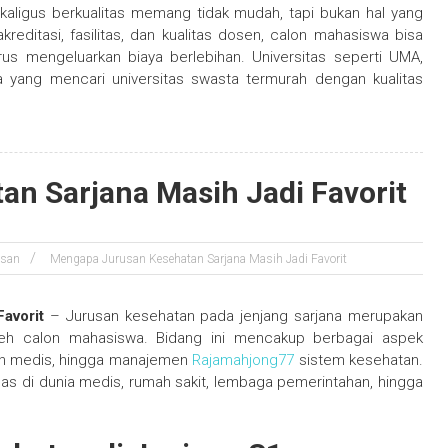
kaligus berkualitas memang tidak mudah, tapi bukan hal yang
editasi, fasilitas, dan kualitas dosen, calon mahasiswa bisa
us mengeluarkan biaya berlebihan. Universitas seperti UMA,
 yang mencari universitas swasta termurah dengan kualitas
n Sarjana Masih Jadi Favorit
usan
Mengapa Jurusan Kesehatan Sarjana Masih Jadi Favorit
avorit
– Jurusan kesehatan pada jenjang sarjana merupakan
oleh calon mahasiswa. Bidang ini mencakup berbagai aspek
nan medis, hingga manajemen
Rajamahjong77
sistem kesehatan.
 luas di dunia medis, rumah sakit, lembaga pemerintahan, hingga