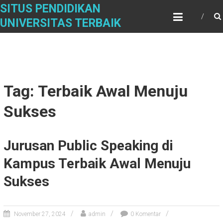
Skip
SITUS PENDIDIKAN
to
UNIVERSITAS TERBAIK
content
Tag: Terbaik Awal Menuju
Sukses
Jurusan Public Speaking di
Kampus Terbaik Awal Menuju
Sukses
November 27, 2024
admin
0 Komentar